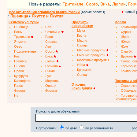
Новые разделы:
Тритикале
,
Сорго
,
Вика
,
Люпин
,
Гор
Все объявления аграрного рынка России
(Кроме работы)
Новый 
Пшеница
Якутск и Якутия
/
/
Сельхозкультуры
Продукты
Корма
переработки
Пшеница
Соя
Комбикор
Мука
Рожь
Чечевица
Фураж
Крупа
Тритикале
Рапс
Шрот
Масло
Ячмень
Свекла
Жмых
Сахар
Овес
Лен
Жом
Мясные продукты
Подсолнечник
Сорго
Отруби
Рыбные продукты
Рис
Вика
Дрожжи
Молочные продукты
Гречиха
Люпин
Силос, се
Яйца
Пшено
Горчица
Кормовые
Крахмал
Просо
Рыжик
Компонен
Солод
Кукуруза
Лук
Картофель
Морковь
Техника и о
Отходы,
Горох
Овощи
Сельхозт
некондиция
Фасоль
Фрукты
Оборудов
Нут
Топливо, 
комплектую
Поиск по доске объявлений
Сортировать:
по дате
по релевантности
рас