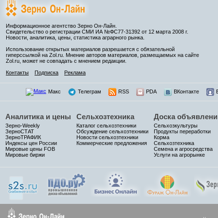
Информационное агентство Зерно Он-Лайн.
Свидетельство о регистрации СМИ ИА №ФС77-31392 от 12 марта 2008 г.
Новости, аналитика, цены, статистика аграрного рынка.
Использование открытых материалов разрешается с обязательной
гиперссылкой на Zol.ru. Мнение авторов материалов, размещаемых на сайте
Zol.ru, может не совпадать с мнением редакции.
Контакты
Подписка
Реклама
Макс
Телеграм
RSS
PDA
ВКонтакте
Аналитика и цены
Сельхозтехника
Доска объявлени
Зерно-Weekly
Каталог сельхозтехники
Сельхозкультуры
ЗерноСТАТ
Обсуждение сельхозтехники
Продукты переработки
ЗерноТРАФИК
Новости сельхозтехники
Корма
Индексы цен России
Коммерческие предложения
Сельхозтехника
Мировые цены FOB
Семена и агросредства
Мировые биржи
Услуги на агрорынке