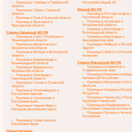
Пшеница в Тамбове и Тамбовской
Республике Марий Эл
области
Южный ФО РФ
Пшеница в Твери и Тверской
области
Пшеница в Ростове-на-Дону 
Ростовской области
Пшеница в Туле и Тульской области
Пшеница в Астрахани и
Пшеница в Ярославле и
Астраханской области
Ярославской области
Пшеница в Волгограде и
Северо-Западный ФО РФ
Волгоградской области
Пшеница в Санкт-Петербурге и
Пшеница в Краснодаре и
Ленинградской области
Краснодарском крае
Пшеница в Архангельске и
Пшеница в Майкопе и Респуб
Архангельской области
Адыгея
Пшеница в Вологде и Вологодской
Пшеница в Элисте и Республ
области
Калмыкия
Пшеница в Калининграде и
Северо-Кавказский ФО РФ
Калиниградской области
Пшеница в Ставрополе и
Пшеница в Мурманске и
Ставропольском крае
Мурманской области
Пшеница в Нальчике и Кабар
Пшеница в Новгороде и
Балкарской Республике
Новгородской области
Пшеница в Махачкале и Респ
Пшеница в Пскове и Псковской
Дагестан
области
Пшеница в Назрани и Респуб
Пшеница в Петрозаводске и
Ингушетия
Республике Карелия
Пшеница в Черкесске и Респ
Пшеница в Сыктывкаре и
Карачаево-Черкессия
Республике Коми
Пшеница во Владикавказе и
Пшеница в Нарьян-Маре и
Республике Северная Осетия-А
Ненецком автономном округе
Пшеница в Грозном и Чеченс
Республике
Пшеница в Севастополе и
Республике Крым
Новые регионы