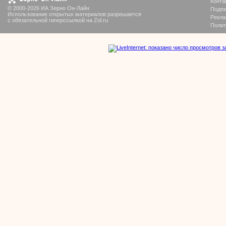
Конта
© 2000-2026 ИА Зерно Он-Лайн
Подпи
Использование открытых материалов разрешается
Рекла
с обязательной гиперссылкой на Zol.ru
Полит