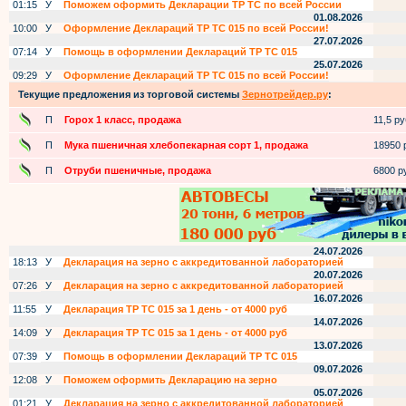
01:15
У
Поможем оформить Декларации ТР ТС по всей России
01.08.2026
10:00
У
Оформление Деклараций ТР ТС 015 по всей России!
27.07.2026
07:14
У
Помощь в оформлении Деклараций ТР ТС 015
25.07.2026
09:29
У
Оформление Деклараций ТР ТС 015 по всей России!
Текущие предложения из торговой системы
Зернотрейдер.ру
:
П
Горох 1 класс, продажа
11,5 руб
П
Мука пшеничная хлебопекарная сорт 1, продажа
18950 р
П
Отруби пшеничные, продажа
6800 ру
24.07.2026
18:13
У
Декларация на зерно с аккредитованной лабораторией
20.07.2026
07:26
У
Декларация на зерно с аккредитованной лабораторией
16.07.2026
11:55
У
Декларация ТР ТС 015 за 1 день - от 4000 руб
14.07.2026
14:09
У
Декларация ТР ТС 015 за 1 день - от 4000 руб
13.07.2026
07:39
У
Помощь в оформлении Деклараций ТР ТС 015
09.07.2026
12:08
У
Поможем оформить Декларацию на зерно
05.07.2026
01:21
У
Декларация на зерно с аккредитованной лабораторией