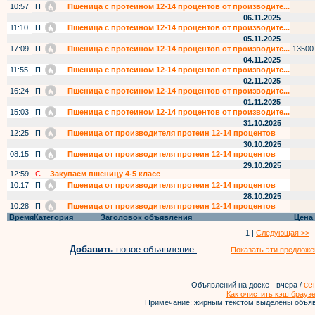
10:57
П
Пшеница с протеином 12-14 процентов от производите...
06.11.2025
11:10
П
Пшеница с протеином 12-14 процентов от производите...
05.11.2025
17:09
П
Пшеница с протеином 12-14 процентов от производите...
13500
04.11.2025
11:55
П
Пшеница с протеином 12-14 процентов от производите...
02.11.2025
16:24
П
Пшеница с протеином 12-14 процентов от производите...
01.11.2025
15:03
П
Пшеница с протеином 12-14 процентов от производите...
31.10.2025
12:25
П
Пшеница от производителя протеин 12-14 процентов
30.10.2025
08:15
П
Пшеница от производителя протеин 12-14 процентов
29.10.2025
12:59
С
Закупаем пшеницу 4-5 класс
10:17
П
Пшеница от производителя протеин 12-14 процентов
28.10.2025
10:28
П
Пшеница от производителя протеин 12-14 процентов
Время
Категория
Заголовок объявления
Цена
1 |
Следующая >>
Добавить
новое объявление
Показать эти предложе
се
Объявлений на доске - вчера /
Как очистить кэш брауз
Примечание: жирным текстом выделены объяв