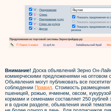
`П` -
Предложение
`С`
-
Спрос
Показать предложения из 
`У` -
Предложение услуг
Показать предложения из 
`У`
-
Спрос на услуги
Показать предложения из 
`=` -
Другое
региона
Предложения из торговой системы Зернотрейдер.ру
П
Горох 1 класс
11 руб./кг.
Забайкальский Край
Но
Внимание!
Доска объявлений Зерно Он-Лайн
коммерческими предложениями на оптовом с
Объявления могут публиковать все посетите
соблюдении
Правил
. Стоимость размещения
пшеницей, рожью, ячменем, овсом, кукурузой
кормами и семенами составляет 250 рублей 
и в одном разделе, объявления иной темати
не более одного в день. Для подписчиков л