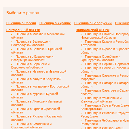
Выберите регион
Пшеница в России
Пшеница в Украине
Пшеница в Белоруссии
Пшеница
Центральный ФО РФ
Приволжский ФО РФ
Пшеница в Москве и Московской
Пшеница в Нижнем Новгород
области
Нижегородской области
Пшеница в Белгороде и
Пшеница в Казани и Республ
Белгородской области
Татарстан
Пшеница в Брянске и Брянской
Пшеница в Кирове и Кировск
области
области
Пшеница во Владимире и
Пшеница в Оренбурге и
Владимирской области
Оренбургской области
Пшеница в Воронеже и
Пшеница в Перми и Пермско
Воронежской области
Пшеница в Пензе и Пензенск
Пшеница в Иваново и Ивановской
области
области
Пшеница в Саранске и Респу
Пшеница в Калуге и Калужской
Мордовия
области
Пшеница в Самаре и Самарс
Пшеница в Костроме и Костромской
области
области
Пшеница в Саратове и Сарат
Пшеница в Курске и Курской
области
области
Пшеница в Ульяновске и
Пшеница в Липецке и Липецкой
Ульяновской области
области
Пшеница в Уфе и Республике
Пшеница в Орле и Орловской
Башкортостан
области
Пшеница в Ижевске и Удмурт
Пшеница в Рязани и Рязанской
Республике
области
Пшеница в Чебоксарах и Чув
Пшеница в Смоленске и
Республике
Смоленской области
Пшеница в Йошкар-Оле и