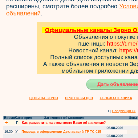
расширены, смотрите более подробно
Услов
объявлений
.
Официальные каналы Зерно Он
Объявления о покупке
пшеницы:
https://t.m
Новостной канал:
https:/
Полный список доступных кан
А также объявления и новости З
мобильном приложении д
ЦЕНЫ НА ЗЕРНО
ПРОГНОЗЫ ЦЕН
СЕЛЬХОЗТЕХНИКА
1 |
Следующая >>
Время
Категория
Заголовок объявления
Цена
П
Как разместить на этом месте Ваше объявление?
06.08.2026
16:30
У
Помощь в оформлении Деклараций ТР ТС 015
02.08.2026