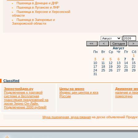
Пшеница в Донецке и ДНР
Пшеница в Луганске и ЛНР
Пшеница в Херсоне и Херсонской
области
Пшеница в Запорожье и
Запорожской области
Август
Пн
Вт
Ср
Чт
Пт
Сб
1
3
4
5
6
7
8
10
11
12
13
14
15
17
18
19
20
21
22
24
25
26
27
28
29
31
Classified
Зернотрейдер.ру
Цены на зерно
Движение зе
Подключение к торговой
Индекс цен центра и юга
наличие и пер
системе и бесплатная
России
помесячно
трансляция предложений на
доске Зерно Он-Лайн.
Подключение 2000 рублей!
Мука пшеничная, мука ржаная
на доске объявлений Продукто