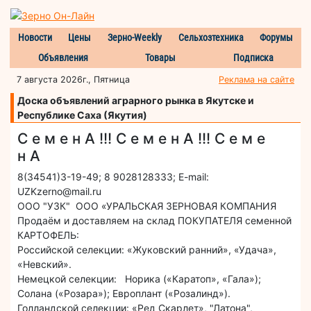
Новости
Цены
Зерно-Weekly
Сельхозтехника
Форумы
Объявления
Товары
Подписка
7 августа 2026г., Пятница
Реклама на сайте
Доска объявлений аграрного рынка в Якутске и
Республике Саха (Якутия)
С е м е н А !!! С е м е н А !!! С е м е
н А
8(34541)3-19-49; 8 9028128333; E-mail:
UZKzerno@mail.ru
ООО "УЗК" ООО «УРАЛЬСКАЯ ЗЕРНОВАЯ КОМПАНИЯ
Продаём и доставляем на склад ПОКУПАТЕЛЯ семенной
КАРТОФЕЛЬ:
Российской селекции: «Жуковский ранний», «Удача»,
«Невский».
Немецкой селекции: Норика («Каратоп», «Гала»);
Солана («Розара»); Европлант («Розалинд»).
Голландской селекции: «Ред Скарлет», "Латона",