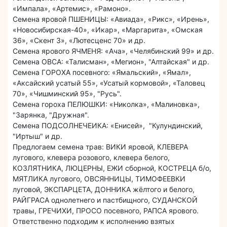
«Импала», «Артемис», «Рамоно».
Семена яровой ПШЕНИЦЫ: «Авиада», «Рикс», «Ирень»,
«Новосибирская-40», «Икар», «Маргарита», «Омская
36», «Скент 3», «Лютесценс 70» и др.
Семена ярового ЯЧМЕНЯ: «Ача», «Челябинский 99» и др.
Семена ОВСА: «Талисман», «Мегион», "Алтайская" и др.
Семена ГОРОХА посевного: «Ямальский», «Ямал»,
«Аксайский усатый 55», «Усатый кормовой», «Таловец
70», «Чишминский 95», "Русь".
Семена гороха ПЕЛЮШКИ: «Николка», «Малиновка»,
"Зарянка, "Дружная".
Семена ПОДСОЛНЕЧЕИКА: «Енисей», "Кулундинский,
"Иртыш" и др.
Предлогаем семена трав: ВИКИ яровой, КЛЕВЕРА
лугового, клевера розового, клевера белого,
КОЗЛЯТНИКА, ЛЮЦЕРНЫ, ЕЖИ сборной, КОСТРЕЦА б/о,
МЯТЛИКА лугового, ОВСЯННИЦЫ, ТИМОФЕЕВКИ
луговой, ЭКСПАРЦЕТА, ДОННИКА жёлтого и белого,
РАЙГРАСА однолетнего и пастбищного, СУДАНСКОЙ
травы, ГРЕЧИХИ, ПРОСО посевного, РАПСА ярового.
Ответственно подходим к исполнению взятых