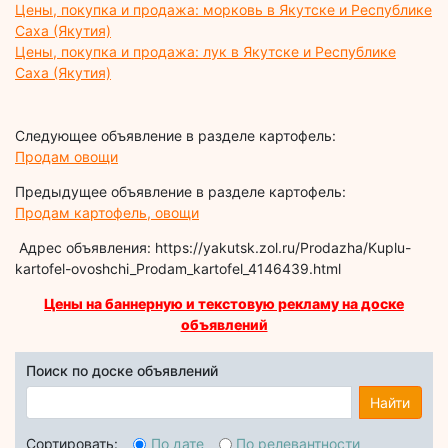
Цены, покупка и продажа: морковь в Якутске и Республике
Саха (Якутия)
Цены, покупка и продажа: лук в Якутске и Республике
Саха (Якутия)
Следующее объявление в разделе картофель:
Продам овощи
Предыдущее объявление в разделе картофель:
Продам картофель, овощи
Адрес объявления: https://yakutsk.zol.ru/Prodazha/Kuplu-
kartofel-ovoshchi_Prodam_kartofel_4146439.html
Цены на баннерную и текстовую рекламу на доске
объявлений
Поиск по доске объявлений
Найти
Сортировать:
По дате
По релевантности