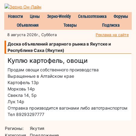
Новости
Цены
Зерно-Weekly
Сельхозтехника
Форумы
Объявления
Товары
Подписка
8 августа 2026г., Суббота
Реклама на сайте
Доска объявлений аграрного рынка в Якутске и
Республике Саха (Якутия)
Куплю картофель, овощи
Продам овощи собственного производства
Выращенные в Алтайском крае
Картофель 13р
Морковь 14р
Свекла 14, 5р
Лук 14р
Отправка производится вагонами либо автотранспортом
Тел 89293297777
Регионы:
Якутия
Категория
Предложение,