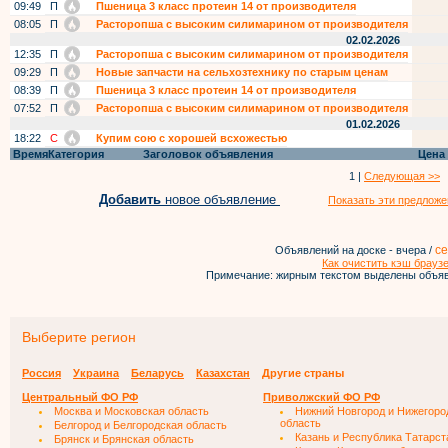
09:49
П
Пшеница 3 класс протеин 14 от производителя
08:05
П
Расторопша с высоким силимарином от производителя
02.02.2026
12:35
П
Расторопша с высоким силимарином от производителя
09:29
П
Новые запчасти на сельхозтехнику по старым ценам
08:39
П
Пшеница 3 класс протеин 14 от производителя
07:52
П
Расторопша с высоким силимарином от производителя
01.02.2026
18:22
С
Купим сою с хорошей всхожестью
Время
Категория
Заголовок объявления
Цена
1 |
Следующая >>
Добавить
новое объявление
Показать эти предложе
се
Объявлений на доске - вчера /
Как очистить кэш брауз
Примечание: жирным текстом выделены объяв
Выберите регион
Россия
Украина
Беларусь
Казахстан
Другие страны
Центральный ФО РФ
Приволжский ФО РФ
Москва и Московская область
Нижний Новгород и Нижегоро
область
Белгород и Белгородская область
Казань и Республика Татарст
Брянск и Брянская область