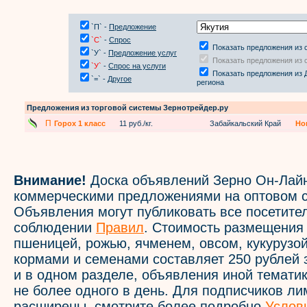
`П` -
Предложение
`С`
-
Спрос
Показать предложения из 
`У` -
Предложение услуг
Показать предложения из 
`У`
-
Спрос на услуги
Показать предложения из 
`=` -
Другое
региона
Предложения из торговой системы Зернотрейдер.ру
П
Горох 1 класс
11 руб./кг.
Забайкальский Край
Но
Внимание!
Доска объявлений Зерно Он-Лайн
коммерческими предложениями на оптовом с
Объявления могут публиковать все посетите
соблюдении
Правил
. Стоимость размещения
пшеницей, рожью, ячменем, овсом, кукурузой
кормами и семенами составляет 250 рублей 
и в одном разделе, объявления иной темати
не более одного в день. Для подписчиков л
расширены, смотрите более подробно
Услов