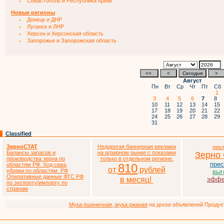
Севастополь и Республика Крым
Новые регионы
Донецк и ДНР
Луганск и ЛНР
Херсон и Херсонская область
Запорожье и Запорожская область
Август
Пн
Вт
Ср
Чт
Пт
Сб
1
3
4
5
6
7
8
10
11
12
13
14
15
17
18
19
20
21
22
24
25
26
27
28
29
31
Classified
ЗерноСТАТ
Недорогая баннерная реклама
рек
Балансы запасов и
на аграрном рынке с показами
Зерно
производства зерна по
только в отдельном регионе.
прес
областям РФ. Ход сева,
810
от
рублей
уборки по областям РФ
выг
Оперативные данные ФТС РФ
в месяц!
эффе
по экспорту/импорту по
странам
Мука пшеничная, мука ржаная
на доске объявлений Продукто