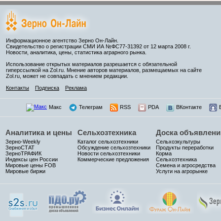
Информационное агентство Зерно Он-Лайн.
Свидетельство о регистрации СМИ ИА №ФС77-31392 от 12 марта 2008 г.
Новости, аналитика, цены, статистика аграрного рынка.
Использование открытых материалов разрешается с обязательной
гиперссылкой на Zol.ru. Мнение авторов материалов, размещаемых на сайте
Zol.ru, может не совпадать с мнением редакции.
Контакты
Подписка
Реклама
Макс
Телеграм
RSS
PDA
ВКонтакте
Аналитика и цены
Сельхозтехника
Доска объявлени
Зерно-Weekly
Каталог сельхозтехники
Сельхозкультуры
ЗерноСТАТ
Обсуждение сельхозтехники
Продукты переработки
ЗерноТРАФИК
Новости сельхозтехники
Корма
Индексы цен России
Коммерческие предложения
Сельхозтехника
Мировые цены FOB
Семена и агросредства
Мировые биржи
Услуги на агрорынке