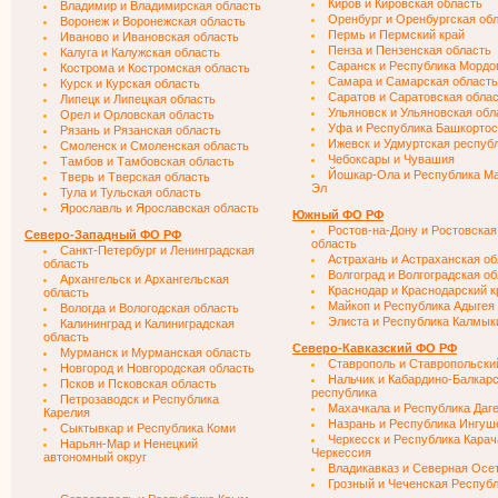
Киров и Кировская область
Владимир и Владимирская область
Оренбург и Оренбургская об
Воронеж и Воронежская область
Пермь и Пермский край
Иваново и Ивановская область
Пенза и Пензенская область
Калуга и Калужская область
Саранск и Республика Мордо
Кострома и Костромская область
Самара и Самарская область
Курск и Курская область
Саратов и Саратовская обла
Липецк и Липецкая область
Ульяновск и Ульяновская обл
Орел и Орловская область
Уфа и Республика Башкортос
Рязань и Рязанская область
Ижевск и Удмуртская респуб
Смоленск и Смоленская область
Чебоксары и Чувашия
Тамбов и Тамбовская область
Йошкар-Ола и Республика М
Тверь и Тверская область
Эл
Тула и Тульская область
Ярославль и Ярославская область
Южный ФО РФ
Ростов-на-Дону и Ростовская
Северо-Западный ФО РФ
область
Санкт-Петербург и Ленинградская
Астрахань и Астраханская об
область
Волгоград и Волгоградская о
Архангельск и Архангельская
Краснодар и Краснодарский к
область
Майкоп и Республика Адыгея
Вологда и Вологодская область
Элиста и Республика Калмык
Калининград и Калиниградская
область
Северо-Кавказский ФО РФ
Мурманск и Мурманская область
Ставрополь и Ставропольски
Новгород и Новгородская область
Нальчик и Кабардино-Балкар
Псков и Псковская область
республика
Петрозаводск и Республика
Махачкала и Республика Даг
Карелия
Назрань и Республика Ингуш
Сыктывкар и Республика Коми
Черкесск и Республика Карач
Нарьян-Мар и Ненецкий
Черкессия
автономный округ
Владикавказ и Северная Осе
Грозный и Чеченская Респуб