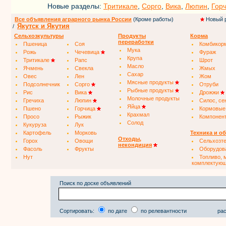
Новые разделы:
Тритикале
,
Сорго
,
Вика
,
Люпин
,
Гор
Все объявления аграрного рынка России
(Кроме работы)
Новый 
Якутск и Якутия
/
Сельхозкультуры
Продукты
Корма
переработки
Пшеница
Соя
Комбикор
Мука
Рожь
Чечевица
Фураж
Крупа
Тритикале
Рапс
Шрот
Масло
Ячмень
Свекла
Жмых
Сахар
Овес
Лен
Жом
Мясные продукты
Подсолнечник
Сорго
Отруби
Рыбные продукты
Рис
Вика
Дрожжи
Молочные продукты
Гречиха
Люпин
Силос, се
Яйца
Пшено
Горчица
Кормовые
Крахмал
Просо
Рыжик
Компонен
Солод
Кукуруза
Лук
Картофель
Морковь
Техника и о
Отходы,
Горох
Овощи
Сельхозт
некондиция
Фасоль
Фрукты
Оборудов
Нут
Топливо, 
комплектую
Поиск по доске объявлений
Сортировать:
по дате
по релевантности
рас